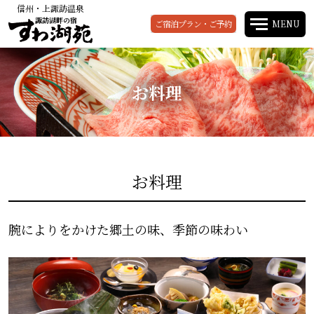
信州・上諏訪温泉
諏訪湖畔の宿
ご宿泊プラン・ご予約
MENU
お料理
お料理
腕によりをかけた郷土の味、季節の味わい