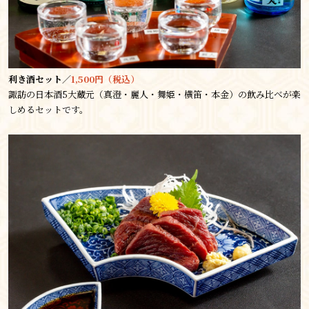
利き酒セット／
1,500円（税込）
諏訪の日本酒5大蔵元（真澄・麗人・舞姫・横笛・本金）の飲み比べが楽
しめるセットです。